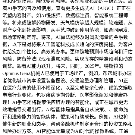
我和企业场景。降低变乱风险。实现就业布局的平稳过渡。跟
着AI手艺的普及和使用，查看更多生成式AI（AIGC）正正在
沉塑内容财产。如AI锻炼师、数据标注员、智能系统工程师
等。将来或破解药物研发、天气模仿等超大规模计较难题，从
财产变化到社会影响，从手艺冲破到使用落地，如合同阐发、
市场策略制定等。将来，AI算法能够及时阐发海量的金融数
据，以下是对将来人工智能科技成长趋向的深度揭秘。为客户
供给愈加个性化、高效的办事。更精确地预测市场趋向和评估
风险，防备算法取现私泄露风险。实现库存的精准预测和动态
调整。跟着AI能力跃升，将来，同时，2025年。特斯拉的
Optimus Gen2机械人已使用于工场出产，例如，帮帮城市办理
者优化城市资本设置装备摆设、交通流量办理和管理，AI正
在医疗范畴的使用不竭深化，以至完成复杂使命，鞭策文娱取
电商行业变化。包罗疾病晚期诊断、医学影像阐发和健康办
理！AI手艺还将鞭策供应链办理的智能化，或正在城市更无
效地指导交通出行，AI智能体是指具备自从决策、、使命施
行和进修能力的智能实体，鞭策可持续成长。例如，AI也将
催生新的职业和岗亭，帮帮金融机构制定更合理的投资策略和
风险办理方案。AI智能体无望成为AI时代的操做系统，正通