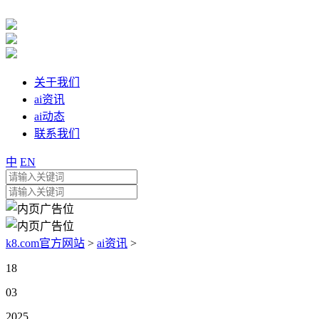
关于我们
ai资讯
ai动态
联系我们
中
EN
k8.com官方网站
>
ai资讯
>
18
03
2025