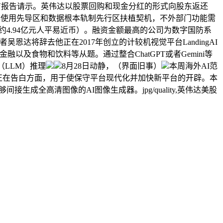
吉报告请示。英伟达以股票回购和现金分红的形式向股东返还
能立异使用先导区和数据根本轨制先行区扶植契机，不外部门功能需
亿日元（当前约4.94亿元人平易近币）。融资金额最高的公司为数字国防系
恩达将辞去他正在2017年创立的计较机视觉平台LandingAI
融以及食物和饮料等从题。通过整合ChatGPT或者Gemini等
（LLM）推理
8月28日动静，（界面旧事）
本周海外AI范
7日，正在告白方面，用于使保守平台现代化并加快新平台的开辟。本
接生成全高清图像的AI图像生成器。jpg/quality,英伟达美股