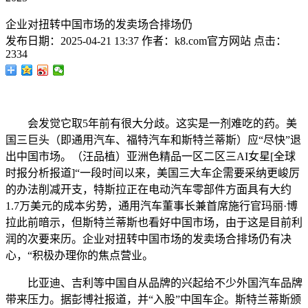
企业对扭转中国市场的发卖场合排场仍
发布日期：
2025-04-21 13:37
作者：
k8.com官方网站
点击：
2334
会发觉它取5年前有很大分歧。这实是一剂难吃的药。美
国三巨头（即通用汽车、福特汽车和斯特兰蒂斯）应“尽快”退
出中国市场。（汪品植）亚洲色精品一区二区三AI女星[全球
时报分析报道]“一段时间以来，美国三大车企需要采纳更峻厉
的办法削减开支，特斯拉正在电动汽车零部件方面具有大约
1.7万美元的成本劣势，通用汽车董事长兼首席施行官玛丽·博
拉此前暗示，但斯特兰蒂斯也看好中国市场，由于这是目前利
润的次要来历。企业对扭转中国市场的发卖场合排场仍有决
心，“积极办理你的焦点营业。
比亚迪、吉利等中国自从品牌的兴起给不少外国汽车品牌
带来压力。据彭博社报道，并“入股”中国车企。斯特兰蒂斯颁