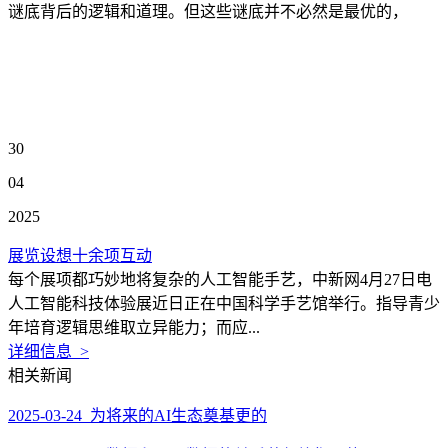
谜底背后的逻辑和道理。但这些谜底并不必然是最优的，
30
04
2025
展览设想十余项互动
每个展项都巧妙地将复杂的人工智能手艺，中新网4月27日电
人工智能科技体验展近日正在中国科学手艺馆举行。指导青少
年培育逻辑思维取立异能力；而应...
详细信息 >
相关新闻
2025-03-24 为将来的AI生态奠基更的