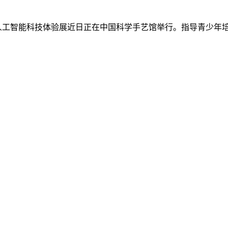
人工智能科技体验展近日正在中国科学手艺馆举行。指导青少年培育