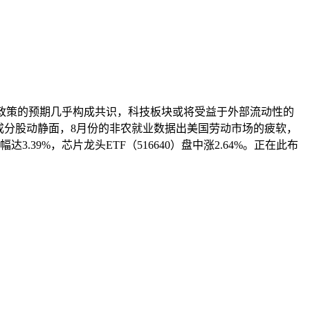
政策的预期几乎构成共识，科技板块或将受益于外部流动性的
成分股动静面，8月份的非农就业数据出美国劳动市场的疲软，
3.39%，芯片龙头ETF（516640）盘中涨2.64%。正在此布