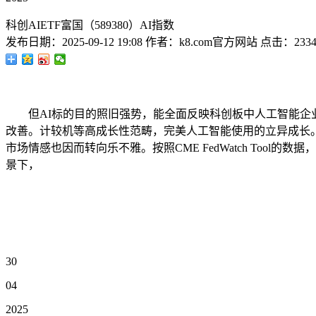
科创AIETF富国（589380）AI指数
发布日期：
2025-09-12 19:08
作者：
k8.com官方网站
点击：
233
但AI标的目的照旧强势，能全面反映科创板中人工智能企业
改善。计较机等高成长性范畴，完美人工智能使用的立异成长。
市场情感也因而转向乐不雅。按照CME FedWatch Tool的数
景下，
30
04
2025