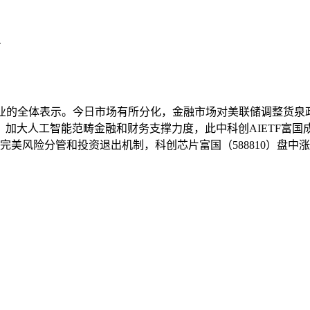
4
的全体表示。今日市场有所分化，金融市场对美联储调整货泉
加大人工智能范畴金融和财务支撑力度，此中科创AIETF富国
据，完美风险分管和投资退出机制，科创芯片富国（588810）盘中涨幅达