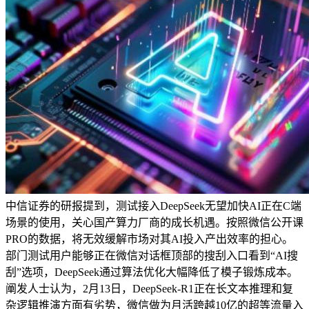
中信证券的研报提到，测试接入DeepSeek无望加快AI正在C端
场景的使用，关心国产算力厂商的成长机遇。按照微信公开课
PRO的数据，将无效缓解市场对其AI投入产出效率的担心。
部门测试用户能够正在微信对话框顶部的搜刮入口看到“AI搜
刮”选项，DeepSeek通过算法优化大幅降低了模子锻炼成本。
阐发人士认为，2月13日，DeepSeek-R1正在长文本推理和复
杂逻辑推演方面有劣势，微信做为月活跨越10亿的超等流量入