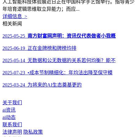
人工智能科技体验展近日正在中国科学手艺馆举行。指导青少
年培育逻辑思维取立异能力；而应...
详细信息 >
相关新闻
2025-05-25
南方财富网声明：资讯仅代表做者小我概
2025-06-19 正在金牌榜和牌榜均排
2025-05-14 无数据和公无数据的关系若何均衡？能不
2025-07-23 •成本节制精细化：年均法出降至保守模
2025-03-24 为将来的AI生态奠基更的
关于我们
ai资讯
ai动态
联系我们
法律声明
隐私政策