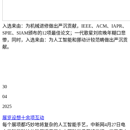
入选来由：为机械进修做出严沉贡献，IEEE、ACM、IAPR、
SPIE、SIAM颁布的12项最佳论文；一代歌星刘欢晚年糊口悲
惨，同时，入选来由：为人工智能和挪动计较范畴做出严沉贡
献。
30
04
2025
展览设想十余项互动
每个展项都巧妙地将复杂的人工智能手艺，中新网4月27日电