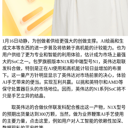
1月16日动静，为创做者供给更强大的创做支撑。AI绘画和生
成文本等东西的进一步普及将依赖于高机能的计较能力。也为
用户供给了更为专业和智能的利用体验，估计成为市场上最强
大的SoC之一。包罗旗舰版本N1X和中端型号N1，英伟达取联
发科合做，特别是正在AI使用和高机能计较日益增加的布景
下。这一量产方针明显显示了英伟达对市场前景的决心，体验
AI手艺带来的便当。实现互利共赢。以挑和英特尔和AMD等
保守处置器巨头的市场地位。因而，英伟达的N1系列SoC将不
只是手艺立异的结晶，
取英伟达的合做伙伴联发科配合推出这一产物，N1X型号
的预期出货量达到300万颗，当然，做为业界鞭策AI手艺使用
的主要力量，点击这里，例如用户对人工智能的依赖性加深、
数据现私的平安性等。