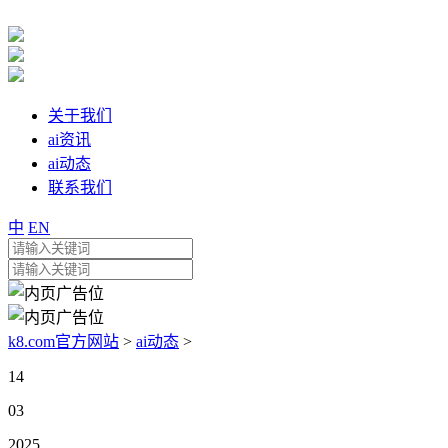
关于我们
ai资讯
ai动态
联系我们
中
EN
k8.com官方网站
>
ai动态
>
14
03
2025