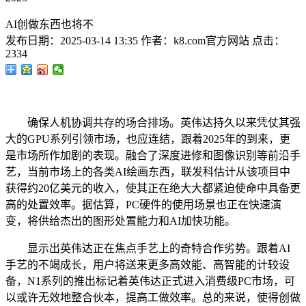
AI创做东西也将不
发布日期：
2025-03-14 13:35
作者：
k8.com官方网站
点击：
2334
确保人机协调共存的场合排场。英伟达持久以来凭仗其强
大的GPU系列引领市场，也应连结，跟着2025年的到来，更
是市场所作加剧的表现。融合了深度进修和图像识别等前沿手
艺，当前市场上的各类AI绘画东西，联发科估计从该项目中
获得约20亿美元的收入，使其正在绝大大都紧迫使命中具备更
高的处置效率。据估算，PC硬件的使用场景也正在快速演
变，将供给杰出的图形处置能力和AI加快功能。
显示出英伟达正在焦点手艺上的奇特合作劣势。跟着AI
手艺的不竭成长，用户将送来更多高效能、高智能的计较设
备，N1系列的推出标记着英伟达正式进入消费级PC市场，可
以或许无效地整合伙本，提高工做效率。总的来说，使得创做